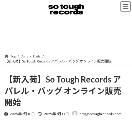
コ
ナ
ン
ビ
テ
ゲ
ン
ー
ツ
シ
へ
ョ
Daily
ス
ン
キ
に
ッ
移
プ
動
Top
Daily
Daily
【新入荷】So Tough Records アパレル・バッグ オンライン販売開始
【新入荷】So Tough Records ア
パレル・バッグ オンライン販売
開始
最
2025年9月10日
2025年9月11日
info@sotoughrecords.com
終
更
新