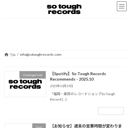
コ
ナ
ン
ビ
テ
ゲ
ン
ー
ツ
シ
へ
ョ
info@sotoughrecords.com
ス
ン
キ
に
ッ
移
プ
動
Top
info@sotoughrecords.com
【Spotify】So Tough Records
Uncategorized
Recommends - 2025.10
2025年10月19日
「福岡・薬院のレコードショップSo Tough
Record […]
続きを読む
【お知らせ】週末の営業時間が変わりま
Daily