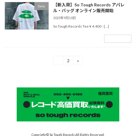
【新入荷】So Tough Records アパレ
Daily
ル・バッグ オンライン販売開始
2025年9月10日
So Tough Records Tee ¥ 4,400 - […]
続きを読む
投
1
2
»
固
固
定
定
稿
ペ
ペ
ー
ー
の
ジ
ジ
ペ
ー
ジ
送
り
Copyright © So Tough Records All Rights Reserved.